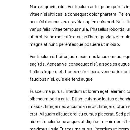
Nam et gravida dui. Vestibulum ante ipsum primis in
vitae nisl ultrices, a consequat dolor pharetra. Pell
nec nisl rhoncus, eu gravida sapien euismod. Nulla 
varius felis, vitae tempus nulla. Phasellus lobortis, 
ut orci. Nunc molestie arcu ac libero gravida, et mo
magna at nunc pellentesque posuere ut in odio.
Vestibulum efficitur justo euismod lacus cursus, e
sagittis. Aenean vel consequat nisi, a sodales augue.
finibus imperdiet. Donec enim libero, venenatis non 
faucibus nisl, quis eleifend augue
Fusce urna purus, interdum ut lorem eget, eleifend c
bibendum porta ante. Etiam euismod lectus et hendre
massa. Integer nec accumsan eros. Integer dictum v
erat. Aliquam aliquet orci eu cursus placerat. Sed pel
nisl elit scelerisque augue, ut dignissim enim leo si
maximus ligula.Fusce urna purus, interdum ut lorem e