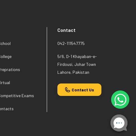
Contact
School
042-111547775
ollege
5/6, D-1 Khayaban-e-
Firdousi, Johar Town
Preprations
Lahore, Pakistan
irtual
Contact Us
Competitive Exams
ontacts