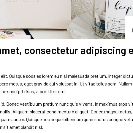
met, consectetur adipiscing el
elit. Quisque sodales lorem eu nisi malesuada pretium. Integer dict
libero metus, eget gravida dui volutpat in. Ut vitae tellus sem. Nullam
 ac suscipit risus, a porttitor orci.
it id. Donec vestibulum pretium nunc quis viverra. In maximus eros vi
 mollis. Aliquam placerat condimentum aliquet. Donec magna metus,
aliquam auctor. Quisque nec neque bibendum quam luctus congue vel a
sit amet blandit nisl.