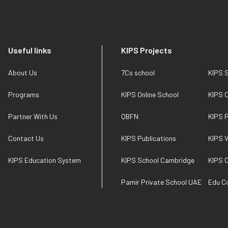
Useful links
KIPS Projects
About Us
7Cs school
KIPS 
Programs
KIPS Online School
KIPS C
Partner With Us
QBFN
KIPS 
Contact Us
KIPS Publications
KIPS V
KIPS Education System
KIPS School Cambridge
KIPS 
Pamir Private School UAE
Edu C