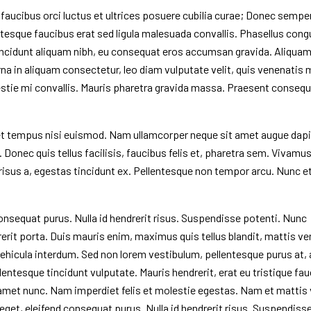
 faucibus orci luctus et ultrices posuere cubilia curae; Donec sempe
entesque faucibus erat sed ligula malesuada convallis. Phasellus con
tincidunt aliquam nibh, eu consequat eros accumsan gravida. Aliqua
urna in aliquam consectetur, leo diam vulputate velit, quis venenatis
lestie mi convallis. Mauris pharetra gravida massa. Praesent conseq
get tempus nisi euismod. Nam ullamcorper neque sit amet augue dap
 Donec quis tellus facilisis, faucibus felis et, pharetra sem. Vivam
risus a, egestas tincidunt ex. Pellentesque non tempor arcu. Nunc e
onsequat purus. Nulla id hendrerit risus. Suspendisse potenti. Nunc
rit porta. Duis mauris enim, maximus quis tellus blandit, mattis ve
ehicula interdum. Sed non lorem vestibulum, pellentesque purus at,
lentesque tincidunt vulputate. Mauris hendrerit, erat eu tristique fau
t amet nunc. Nam imperdiet felis et molestie egestas. Nam et mattis v
get, eleifend consequat purus. Nulla id hendrerit risus. Suspendiss