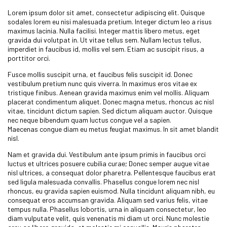
Lorem ipsum dolor sit amet, consectetur adipiscing elit. Quisque
sodales lorem eu nisi malesuada pretium. Integer dictum leo a risus
maximus lacinia. Nulla facilisi. Integer mattis libero metus, eget
gravida dui volutpat in. Ut vitae tellus sem. Nullam lectus tellus,
imperdiet in faucibus id, mollis vel sem. Etiam ac suscipit risus, a
porttitor orci.
Fusce mollis suscipit urna, et faucibus felis suscipit id. Donec
vestibulum pretium nunc quis viverra. In maximus eros vitae ex
tristique finibus. Aenean gravida maximus enim vel mollis. Aliquam
placerat condimentum aliquet. Donec magna metus, rhoncus ac nisl
vitae, tincidunt dictum sapien. Sed dictum aliquam auctor. Quisque
nec neque bibendum quam luctus congue vel a sapien.
Maecenas congue diam eu metus feugiat maximus. In sit amet blandit
nisl.
Nam et gravida dui. Vestibulum ante ipsum primis in faucibus orci
luctus et ultrices posuere cubilia curae; Donec semper augue vitae
nisl ultrices, a consequat dolor pharetra. Pellentesque faucibus erat
sed ligula malesuada convallis. Phasellus congue lorem nec nisl
rhoncus, eu gravida sapien euismod. Nulla tincidunt aliquam nibh, eu
consequat eros accumsan gravida. Aliquam sed varius felis, vitae
tempus nulla. Phasellus lobortis, urna in aliquam consectetur, leo
diam vulputate velit, quis venenatis mi diam ut orci. Nunc molestie