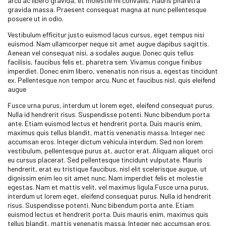
arcu ac libero gravida, et molestie mi convallis. Mauris pharetra
gravida massa. Praesent consequat magna at nunc pellentesque
posuere ut in odio.
Vestibulum efficitur justo euismod lacus cursus, eget tempus nisi
euismod. Nam ullamcorper neque sit amet augue dapibus sagittis.
Aenean vel consequat nisi, a sodales augue. Donec quis tellus
facilisis, faucibus felis et, pharetra sem. Vivamus congue finibus
imperdiet. Donec enim libero, venenatis non risus a, egestas tincidunt
ex. Pellentesque non tempor arcu. Nunc et faucibus nisl, quis eleifend
augue
Fusce urna purus, interdum ut lorem eget, eleifend consequat purus.
Nulla id hendrerit risus. Suspendisse potenti. Nunc bibendum porta
ante. Etiam euismod lectus et hendrerit porta. Duis mauris enim,
maximus quis tellus blandit, mattis venenatis massa. Integer nec
accumsan eros. Integer dictum vehicula interdum. Sed non lorem
vestibulum, pellentesque purus at, auctor erat. Aliquam aliquet orci
eu cursus placerat. Sed pellentesque tincidunt vulputate. Mauris
hendrerit, erat eu tristique faucibus, nisl elit scelerisque augue, ut
dignissim enim leo sit amet nunc. Nam imperdiet felis et molestie
egestas. Nam et mattis velit, vel maximus ligula.Fusce urna purus,
interdum ut lorem eget, eleifend consequat purus. Nulla id hendrerit
risus. Suspendisse potenti. Nunc bibendum porta ante. Etiam
euismod lectus et hendrerit porta. Duis mauris enim, maximus quis
tellus blandit, mattis venenatis massa. Integer nec accumsan eros.